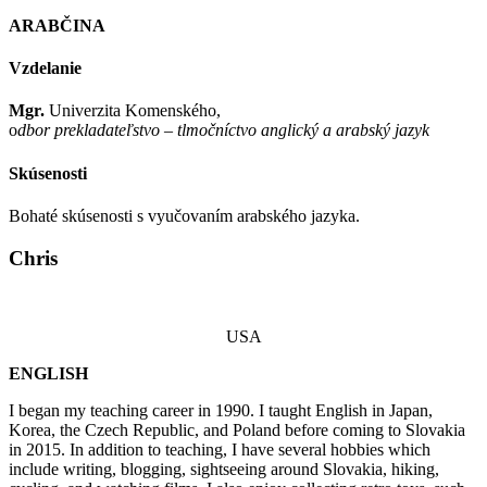
ARABČINA
Vzdelanie
Mgr.
Univerzita Komenského,
o
dbor prekladateľstvo
–
tlmočníctvo anglický a arabský jazyk
Skúsenosti
Bohaté skúsenosti s vyučovaním arabského jazyka.
Chris
USA
ENGLISH
I began my teaching career in 1990. I taught English in Japan,
Korea, the Czech Republic, and Poland before coming to Slovakia
in 2015. In addition to teaching, I have several hobbies which
include writing, blogging, sightseeing around Slovakia, hiking,