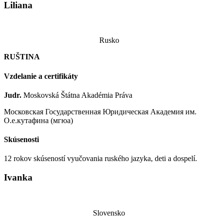
Liliana
Rusko
RUŠTINA
Vzdelanie a certifikáty
Judr.
Moskovská Štátna Akadémia Práva
Московская Государственная Юридическая Академия им.
О.е.кутафина (мгюа)
Skúsenosti
12 rokov skúseností vyučovania ruského jazyka, deti a dospelí.
Ivanka
Slovensko