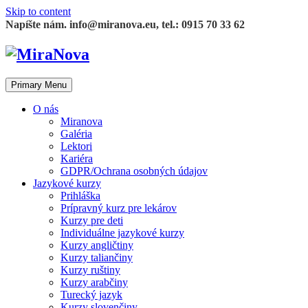
Skip to content
Napíšte nám. info@miranova.eu, tel.: 0915 70 33 62
Primary Menu
O nás
Miranova
Galéria
Lektori
Kariéra
GDPR/Ochrana osobných údajov
Jazykové kurzy
Prihláška
Prípravný kurz pre lekárov
Kurzy pre deti
Individuálne jazykové kurzy
Kurzy angličtiny
Kurzy taliančiny
Kurzy ruštiny
Kurzy arabčiny
Turecký jazyk
Kurzy slovenčiny