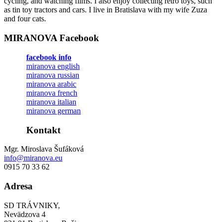
cycling, and watching films. I also enjoy collecting retro toys, such
as tin toy tractors and cars. I live in Bratislava with my wife Zuza
and four cats.
MIRANOVA Facebook
facebook info
miranova english
miranova russian
miranova arabic
miranova french
miranova italian
miranova german
Kontakt
Mgr. Miroslava Šufáková
info@miranova.eu
0915 70 33 62
Adresa
SD TRÁVNIKY,
Nevädzova 4