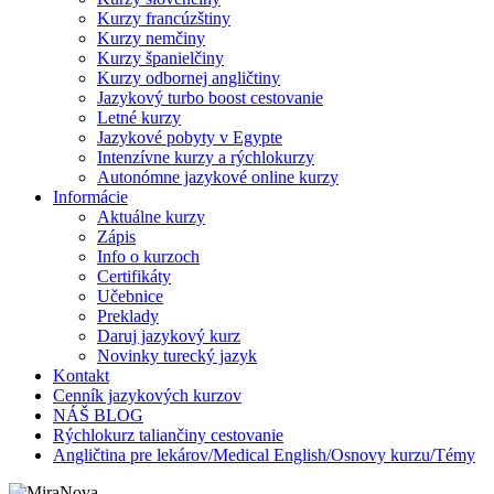
Kurzy francúzštiny
Kurzy nemčiny
Kurzy španielčiny
Kurzy odbornej angličtiny
Jazykový turbo boost cestovanie
Letné kurzy
Jazykové pobyty v Egypte
Intenzívne kurzy a rýchlokurzy
Autonómne jazykové online kurzy
Informácie
Aktuálne kurzy
Zápis
Info o kurzoch
Certifikáty
Učebnice
Preklady
Daruj jazykový kurz
Novinky turecký jazyk
Kontakt
Cenník jazykových kurzov
NÁŠ BLOG
Rýchlokurz taliančiny cestovanie
Angličtina pre lekárov/Medical English/Osnovy kurzu/Témy