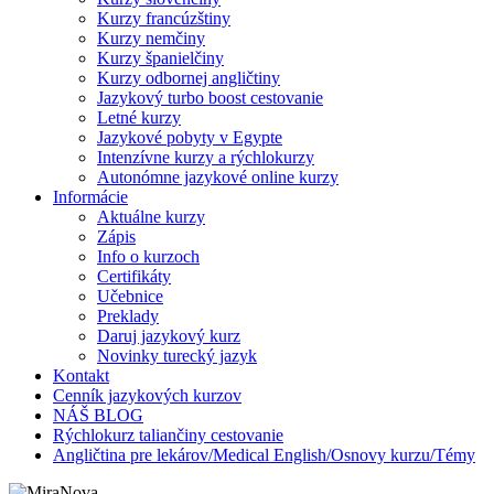
Kurzy francúzštiny
Kurzy nemčiny
Kurzy španielčiny
Kurzy odbornej angličtiny
Jazykový turbo boost cestovanie
Letné kurzy
Jazykové pobyty v Egypte
Intenzívne kurzy a rýchlokurzy
Autonómne jazykové online kurzy
Informácie
Aktuálne kurzy
Zápis
Info o kurzoch
Certifikáty
Učebnice
Preklady
Daruj jazykový kurz
Novinky turecký jazyk
Kontakt
Cenník jazykových kurzov
NÁŠ BLOG
Rýchlokurz taliančiny cestovanie
Angličtina pre lekárov/Medical English/Osnovy kurzu/Témy