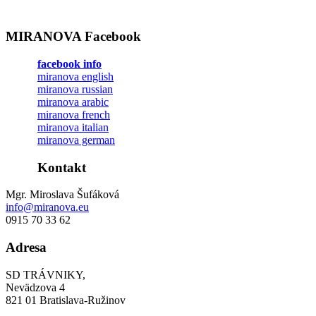
MIRANOVA Facebook
facebook info
miranova english
miranova russian
miranova arabic
miranova french
miranova italian
miranova german
Kontakt
Mgr. Miroslava Šufáková
info@miranova.eu
0915 70 33 62
Adresa
SD TRÁVNIKY,
Nevädzova 4
821 01 Bratislava-Ružinov