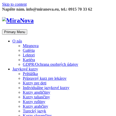
Skip to content
Napíšte nám. info@miranova.eu, tel.: 0915 70 33 62
Primary Menu
O nás
Miranova
Galéria
Lektori
Kariéra
GDPR/Ochrana osobných údajov
Jazykové kurzy
Prihláška
Prípravný kurz pre lekárov
Kurzy pre deti
Individuálne jazykové kurzy
Kurzy angličtiny
Kurzy taliančiny
Kurzy ruštiny
Kurzy arabčiny
Turecký jazyk
Kurzy slovenčiny