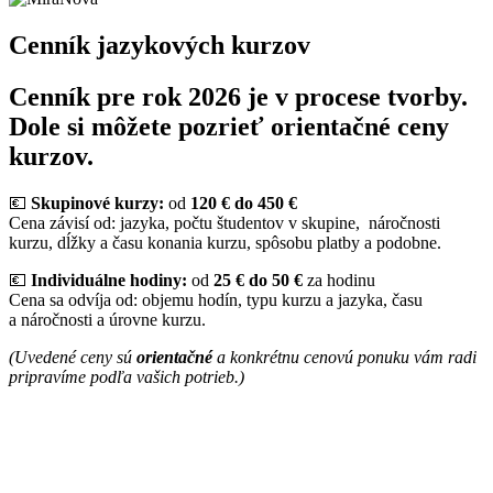
Cenník jazykových kurzov
Cenník pre rok 2026 je v procese tvorby.
Dole si môžete pozrieť orientačné ceny
kurzov.
💶
Skupinové kurzy:
od
120 € do 450 €
Cena závisí od: jazyka, počtu študentov v skupine, náročnosti
kurzu, dĺžky a času konania kurzu, spôsobu platby a podobne.
💶
Individuálne hodiny:
od
25 € do 50 €
za hodinu
Cena sa odvíja od: objemu hodín, typu kurzu a jazyka, času
a náročnosti a úrovne kurzu.
(Uvedené ceny sú
orientačné
a konkrétnu cenovú ponuku vám radi
pripravíme podľa vašich potrieb.)